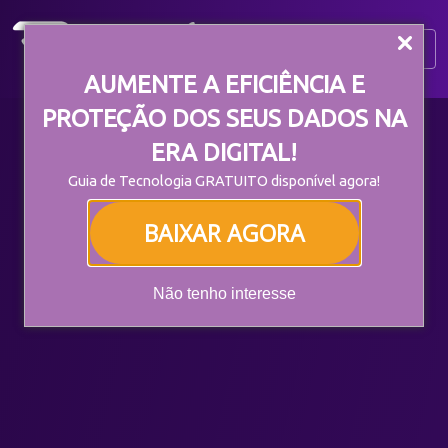
;
AUMENTE A EFICIÊNCIA E
PROTEÇÃO DOS SEUS DADOS NA
ERA DIGITAL!
Guia de Tecnologia GRATUITO disponível agora!
BAIXAR AGORA
Não tenho interesse