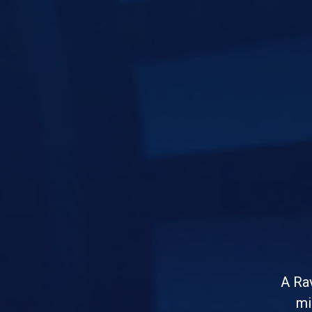
A Rav
mi