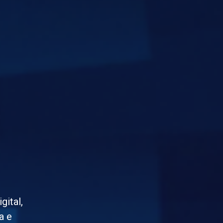
gital,
a e