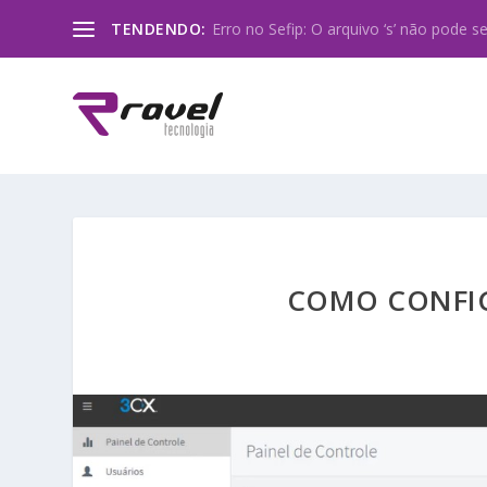
TENDENDO:
Erro no Sefip: O arquivo ‘s’ não pode ser
COMO CONFIG