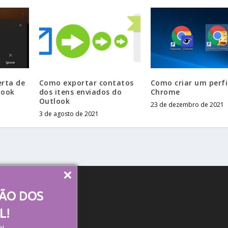
erta de
Como exportar contatos
Como criar um perfi
look
dos itens enviados do
Chrome
Outlook
23 de dezembro de 2021
3 de agosto de 2021
ÇÃO DOS
L!
a!