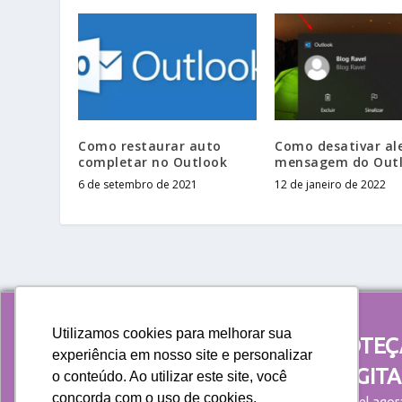
Como restaurar auto
Como desativar al
completar no Outlook
mensagem do Out
6 de setembro de 2021
12 de janeiro de 2022
Utilizamos cookies para melhorar sua
AUMENTE A EFICIÊNCIA E PROTE
experiência em nosso site e personalizar
SEUS DADOS NA ERA DIGITA
o conteúdo. Ao utilizar este site, você
Política de privacidade
concorda com o uso de cookies.
Guia de Tecnologia GRATUITO disponível agor