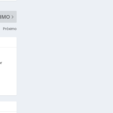
XIMO
Próximo
or