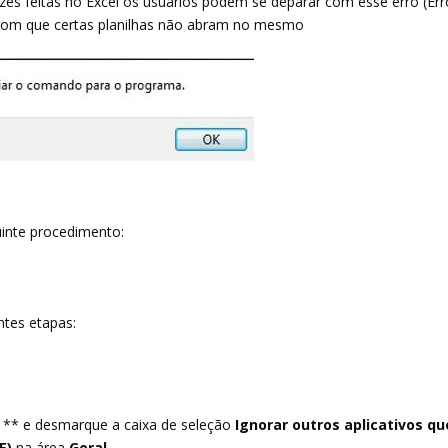
zes feitas no Excel os usuários podem se deparar com esse erro (Err
com que certas planilhas não abram no mesmo
uinte procedimento:
ntes etapas:
al ** e desmarque a caixa de seleção
Ignorar outros aplicativos qu
E)
na área
Geral
.