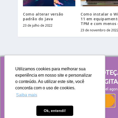
Como alterar versão
Como instalar o W
padrão do Java
11 em equipament
TPM e com menos 
23 de julho de 2022
23 de novembro de 202
Utilizamos cookies para melhorar sua
AUMENTE A EFICIÊNCIA E PROTE
experiência em nosso site e personalizar
SEUS DADOS NA ERA DIGITA
o conteúdo. Ao utilizar este site, você
Política de privacidade
concorda com o uso de cookies.
Guia de Tecnologia GRATUITO disponível agor
Saiba mais
Portal da Transparência da Privacidade de Dados
BAIXAR AGORA
Ok, entendi!
Não tenho interesse