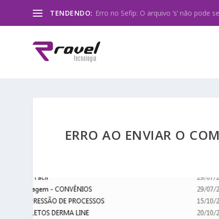
TENDENDO:
Erro no Sefip: O arquivo ‘s’ não pode ser
ERRO AO ENVIAR O CO