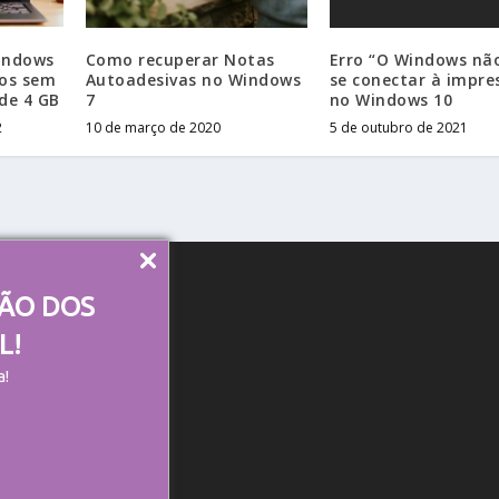
indows
Como recuperar Notas
Erro “O Windows nã
os sem
Autoadesivas no Windows
se conectar à impre
de 4 GB
7
no Windows 10
2
10 de março de 2020
5 de outubro de 2021
ÇÃO DOS
L!
a!