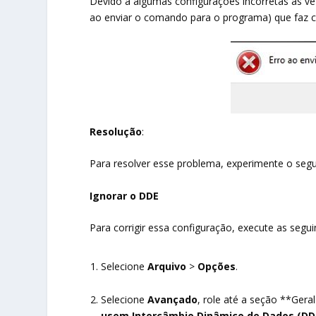
Devido à algumas configurações incorretas às ve
ao enviar o comando para o programa) que faz 
Resolução
:
Para resolver esse problema, experimente o seg
Ignorar o DDE
Para corrigir essa configuração, execute as segui
Selecione
Arquivo
>
Opções
.
Selecione
Avançado
, role até a seção **Ger
usem Intercâmbio Dinâmico de Dados (DD